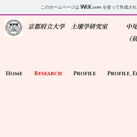
このホームページは
.com
を使って作成され
京都府立大学 土壌学研究室
中
（研究室メインペ
Home
Research
Profile
Profile_E